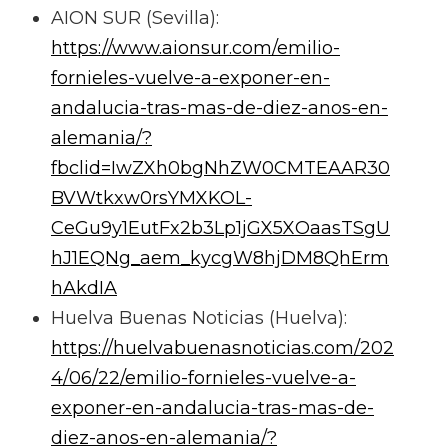
AION SUR (Sevilla):
https://www.aionsur.com/emilio-
fornieles-vuelve-a-exponer-en-
andalucia-tras-mas-de-diez-anos-en-
alemania/?
fbclid=IwZXh0bgNhZW0CMTEAAR30
BVWtkxw0rsYMXKOL-
CeGu9y1EutFx2b3Lp1jGX5XOaasTSgU
hJ1EQNg_aem_kycgW8hjDM8QhErm
hAkdIA
Huelva Buenas Noticias (Huelva):
https://huelvabuenasnoticias.com/202
4/06/22/emilio-fornieles-vuelve-a-
exponer-en-andalucia-tras-mas-de-
diez-anos-en-alemania/?