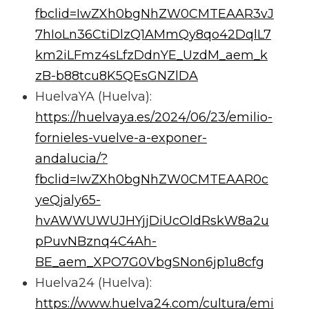
fbclid=IwZXh0bgNhZW0CMTEAAR3vJ
7hIoLn36CtiDlzQ1AMmQy8qo42DqlL7
km2iLFmz4sLfzDdnYE_UzdM_aem_k
zB-b88tcu8K5QEsGNZlDA
HuelvaYA (Huelva):
https://huelvaya.es/2024/06/23/emilio-
fornieles-vuelve-a-exponer-
andalucia/?
fbclid=IwZXh0bgNhZW0CMTEAAR0c
yeQjaly65-
hvAWWUWUJHYjjDiUcOldRskW8a2u
pPuvNBznq4C4Ah-
BE_aem_XPO7G0VbgSNon6jp1u8cfg
Huelva24 (Huelva):
https://www.huelva24.com/cultura/emi