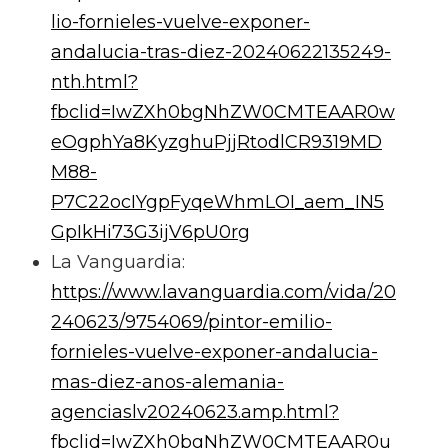
lio-fornieles-vuelve-exponer-
andalucia-tras-diez-20240622135249-
nth.html?
fbclid=IwZXh0bgNhZW0CMTEAAR0w
eOgphYa8KyzghuPjjRtodlCR9319MD
M88-
P7C22ocIYgpFyqeWhmLOI_aem_IN5
GpIkHi73G3ijV6pU0rg
La Vanguardia:
https://www.lavanguardia.com/vida/20
240623/9754069/pintor-emilio-
fornieles-vuelve-exponer-andalucia-
mas-diez-anos-alemania-
agenciaslv20240623.amp.html?
fbclid=IwZXh0bgNhZW0CMTEAAR0u