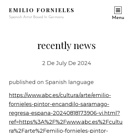
EMILIO FORNIELES
Spanish Artist Based In Germany
Menu
recently news
2 De July De 2024
published on Spanish language
https://www.abc.es/cultura/arte/emilio-
fornieles-pintor-encandilo-saramago-
regresa-espana-20240818173906-vi.html?
ref=https%3A%2F%2Fwww.abc.es%2Fcultu
ra%2Farte%2Femilio-fornieles-pintor-